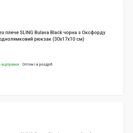
ез плече SLING Bulava Black чорна з Оксфорду
однолямковий рюкзак (30х17х10 см)
о відправки
Оптом і в роздріб