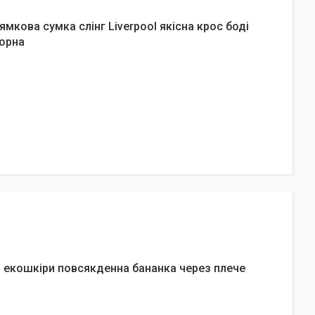
мкова сумка слінг Liverpool якісна крос боді
чорна
з екошкіри повсякденна бананка через плече