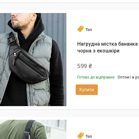
Топ
Нагрудна містка бананка
чорна з екошкіри
599 ₴
Готово до відправки
Оптом і в р
Купити
Топ