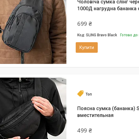
Чоловіча сумка слінг чер
1000Д нагрудна бананка 
699 ₴
SLING Bravo Black
Готово до
Купити
Топ
Поясна сумка (бананка) S
вместительная
499 ₴