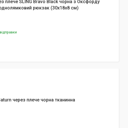
ез плече SLING Bravo Black чорна з Оксфорду
однолямковий рюкзак (30х18х8 см)
 відправки
aturn через плече чорна тканинна