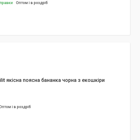
дправки
Оптом і в роздріб
ilit якісна поясна бананка чорна з екошкіри
Оптом і в роздріб