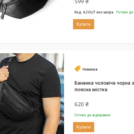
599 ₴
AZOLIT еко шкіра
Готово до
Купити
Новинка
Бананка чоловіча чорна 
поясна містка
620 ₴
Готово до відправки
Купити