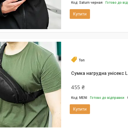
Saturn черная
Готово до ві
Купити
Топ
Сумка нагрудна унісекс L
455 ₴
MENI
Готово до відправки
Купити