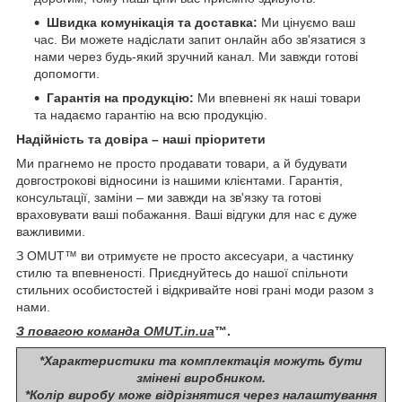
Швидка комунікація та доставка:
Ми цінуємо ваш
час. Ви можете надіслати запит онлайн або зв'язатися з
нами через будь-який зручний канал. Ми завжди готові
допомогти.
Гарантія на продукцію:
Ми впевнені як наші товари
та надаємо гарантію на всю продукцію.
Надійність та довіра – наші пріоритети
Ми прагнемо не просто продавати товари, а й будувати
довгострокові відносини із нашими клієнтами. Гарантія,
консультації, заміни – ми завжди на зв'язку та готові
враховувати ваші побажання. Ваші відгуки для нас є дуже
важливими.
З OMUT™ ви отримуєте не просто аксесуари, а частинку
стилю та впевненості. Приєднуйтесь до нашої спільноти
стильних особистостей і відкривайте нові грані моди разом з
нами.
З повагою команда
OMUT.in.ua
™.
*Характеристики та комплектація можуть бути
змінені виробником.
*Колір виробу може відрізнятися через налаштування