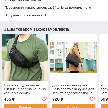
Повернення товару впродовж 14 днів за домовленістю
Всі умови повернення
З цим товаром також замовляють
Сумка нагрудна унісекс
Дорожня міська сумка
Чоло
Lilit якісна поясна бананка
Bella спортивна сумка для
плеч
чорна з екошкіри
залу та подорожей чорна
Bast
з екошкіри
455
920
599
₴
₴
Купити
Купити