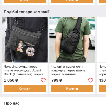
Подібні товари компанії
Чоловіча сумка через
Чоловіча сумка-слінг
Чоло
плече месенджер Agent
нагрудна через плече
плеч
Black (Планшетка), чорна
чорна тканинна
чорн
тканинна з VELCRO та
Soft водонепроникна
нагр
1 050
799
430
₴
₴
системою MOLLE, (26х19х
кросбоді однолямовий
одно
2 см)
рюкзак
(30х
Купити
Купити
Про нас