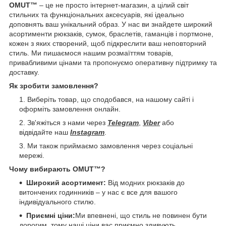
OMUT™
– це не просто інтернет-магазин, а цілий світ
стильних та функціональних аксесуарів, які ідеально
доповнять ваш унікальний образ. У нас ви знайдете широкий
асортименти рюкзаків, сумок, браслетів, гаманців і портмоне,
кожен з яких створений, щоб підкреслити ваш неповторний
стиль. Ми пишаємося нашим розмаїттям товарів,
привабливими цінами та пропонуємо оперативну підтримку та
доставку.
Як зробити замовлення?
Виберіть товар, що сподобався, на нашому сайті і
оформіть замовлення онлайн.
Зв'яжіться з нами через
Telegram
,
Viber
або
відвідайте наш
Instagram
.
Ми також приймаємо замовлення через соціальні
мережі.
Чому вибирають OMUT™?
Широкий асортимент:
Від модних рюкзаків до
витончених годинників – у нас є все для вашого
індивідуального стилю.
Приємні ціни:
Ми впевнені, що стиль не повинен бути
дорогим, тому наші ціни вас приємно здивують.