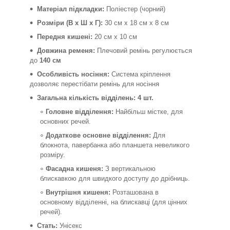
Матеріал підкладки:
Поліестер (чорний)
Розміри (В х Ш х Г):
30 см х 18 см х 8 см
Передня кишені:
20 см х 10 см
Довжина ременя:
Плечовий ремінь регулюється
до
140 см
Особливість носіння:
Система кріплення
дозволяє перестібати ремінь для носіння
Загальна кількість відділень:
4 шт.
Головне відділення:
Найбільш містке, для
основних речей.
Додаткове основне відділення:
Для
блокнота, павербанка або планшета невеликого
розміру.
Фасадна кишеня:
З вертикальною
блискавкою для швидкого доступу до дрібниць.
Внутрішня кишеня:
Розташована в
основному відділенні, на блискавці (для цінних
речей).
Стать:
Унісекс