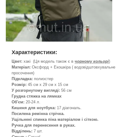
Характеристики:
Цвет:
хакі (Ця модель також є в
чорному кольорі
)
Матеріал:
Оксфорд + Екошкіра ( водовідштовхувальне
просочення)
Підкладка:
полиэстер
Розмір:
45 см х 29 см х 15 см
У розгорнутому вигляді:
56 см
Грудна стяжка на лямках
Об'єм:
20-24 л.
Кишеня для ноутбука:
17 діагональ.
Посилена ремінна стрічка.
Ущільнені спинка піна матеріалом і сіткою.
Ручка для перенесення в руках.
Відділень:
7 шт.
Стиль:
Casual