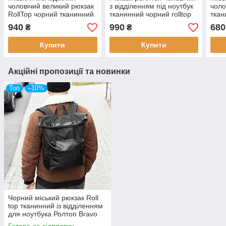
чоловічий великий рюкзак
з відділенням під ноутбук
чоло
RollTop чорний тканинний
тканинний чорний rolltop
ткан
повсякденний ролтоп для
міський
повс
940
990
680
₴
₴
тренувань
трен
літрі
Купити
Купити
Акційні пропозиції та новинки
Топ
–10%
Чорний міський рюкзак Roll
top тканинний із відділенням
для ноутбука Ролтоп Bravo
на 14 -19 литров