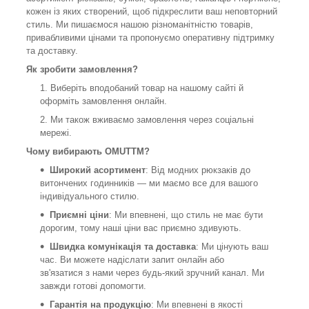
кожен із яких створений, щоб підкреслити ваш неповторний
стиль. Ми пишаємося нашою різноманітністю товарів,
привабливими цінами та пропонуємо оперативну підтримку
та доставку.
Як зробити замовлення?
Виберіть вподобаний товар на нашому сайті й
оформіть замовлення онлайн.
Ми також вживаємо замовлення через соціальні
мережі.
Чому вибирають OMUTTM?
Широкий асортимент
: Від модних рюкзаків до
витончених годинників — ми маємо все для вашого
індивідуального стилю.
Приємні ціни
: Ми впевнені, що стиль не має бути
дорогим, тому наші ціни вас приємно здивують.
Швидка комунікація та доставка
: Ми цінують ваш
час. Ви можете надіслати запит онлайн або
зв'язатися з нами через будь-який зручний канал. Ми
завжди готові допомогти.
Гарантія на продукцію
: Ми впевнені в якості