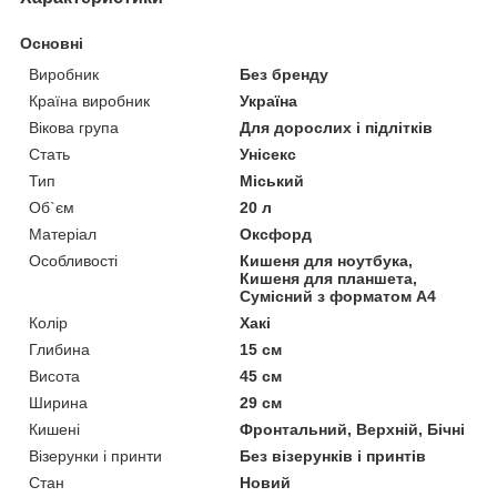
Основні
Виробник
Без бренду
Країна виробник
Україна
Вікова група
Для дорослих і підлітків
Стать
Унісекс
Тип
Міський
Об`єм
20 л
Матеріал
Оксфорд
Особливості
Кишеня для ноутбука,
Кишеня для планшета,
Сумісний з форматом А4
Колір
Хакі
Глибина
15 см
Висота
45 см
Ширина
29 см
Кишені
Фронтальний, Верхній, Бічні
Візерунки і принти
Без візерунків і принтів
Стан
Новий