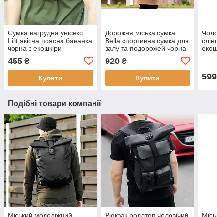
Сумка нагрудна унісекс
Дорожня міська сумка
Чоло
Lilit якісна поясна бананка
Bella спортивна сумка для
слін
чорна з екошкіри
залу та подорожей чорна
екош
з екошкіри
одно
455
920
₴
₴
боді
599
Купити
Купити
Подібні товари компанії
Міський молодіжний
Рюкзак роллтоп чоловічий
Місь