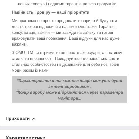
наших товарів і надаємо гарантію на всю продукцію.
Надійність і довіру — наші пріоритети
Ми прагнемо не просто продавати товари, а й будувати
довгострокові відносини з нашими клієнтами. Гарантія,
консультації, заміни — ми завжди на зв'язку та готові
враховувати ваші побажання. Ваші відгуки для нас дуже
важливі.
З OMUTTM ви отримуєте не просто аксесуари, а частинку
стилю та впевненості. Приєднуйтеся до нашої спільноти
стильних особистостей і відкривайте для себе нові грані
моди разом із нами.
*Характеристики та комплектація можуть бути
змінені виробником.
*Колір виробу може відрізнятися через параметри
монітора...
Приховати
Характеристики