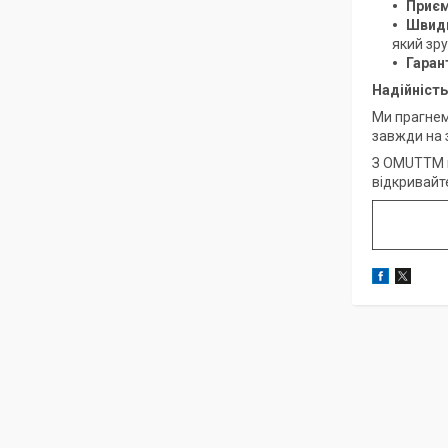
Приєм
Швидк
який зр
Гаран
Надійність
Ми прагнемо
завжди на з
З OMUTTM в
відкривайте