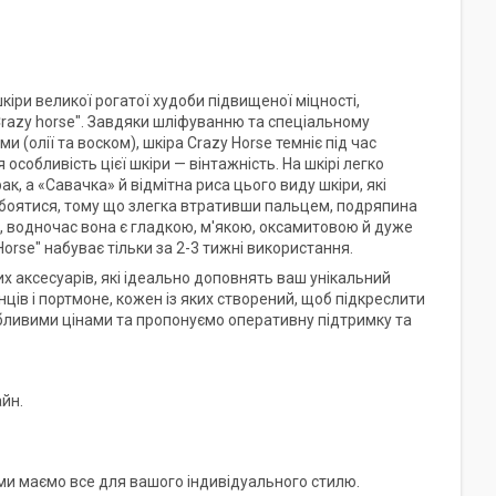
кіри великої рогатої худоби підвищеної міцності,
Crazy horse". Завдяки шліфуванню та спеціальному
(олії та воском), шкіра Crazy Horse темніє під час
собливість цієї шкіри — вінтажність. На шкірі легко
к, а «Савачка» й відмітна риса цього виду шкіри, які
о боятися, тому що злегка втративши пальцем, подряпина
ю, водночас вона є гладкою, м'якою, оксамитовою й дуже
orse" набуває тільки за 2-3 тижні використання.
их аксесуарів, які ідеально доповнять ваш унікальний
нців і портмоне, кожен із яких створений, щоб підкреслити
бливими цінами та пропонуємо оперативну підтримку та
йн.
 ми маємо все для вашого індивідуального стилю.