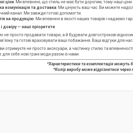
ні ціни
: Ми впевнені, що стиль не має бути дорогим, тому наші цін
а комунікація та доставка
: Ми цінують ваш час. Ви можете надіс
учний канал. Ми завжди готові допомогти.
тія на продукцію
: Ми впевнені в якості наших товарів і надаємо га
 і довіру — наші пріоритети
 не просто продавати товари, а й будувати довгострокові відносини
в'язку та готові враховувати ваші побажання. Ваші відгуки для нас
и отримуєте не просто аксесуари, а частинку стилю та впевненості
 для себе нові грані моди разом із нами.
*Характеристики та комплектація можуть б
*Колір виробу може відрізнятися через 