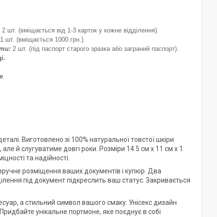
2
шт. (вміщається від 1-3 карток у кожне відділення).
1 шт. (вміщається 1000 грн.).
нти:
2 шт. (під паспорт старого зразка або заграний паспорт).
і.
е
.
 деталі. Виготовлено зі 100% натуральної товстої шкіри
ле й слугуватиме довгі роки. Розміри 14.5 см х 11 см х 1
цності та надійності.
зручне розміщення ваших документів і купюр. Два
дділення під документ підкреслить ваш статус. Закривається
есуар, а стильний символ вашого смаку. Унісекс дизайн
 Придбайте унікальне портмоне, яке поєднує в собі