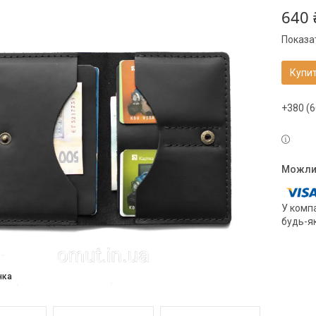
640 
Показат
Купи
+380 (6
У компа
будь-я
нка