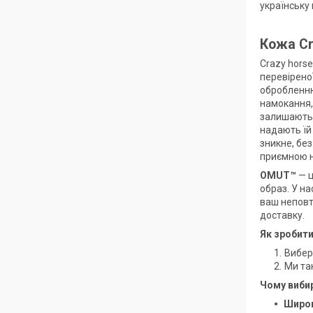
українську 
Кожа Cr
Crazy horse
перевірено
обробленню
намокання, 
залишаються
надають їй
зникне, бе
приємною на
OMUT™
— ц
образ. У на
ваш неповт
доставку.
Як зробит
Вибер
Ми та
Чому виб
Широк