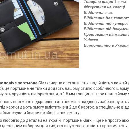
Товщина шкіри
1.5 мм.
Фіксується на кнопці
Відділень:
5 шт.
Відділення для карток:
Відділення під купюри:
Відділення під докуме
Прошивання на машинц
Унісекс
Виробництво в
Украин
оловіче портмоне Сlark:
чорна елегантність і надійність у кожній
с), це портмоне не тільки додасть вашому стилю особливого шарму, а
ують зручність використання, а 1.5 мм товщина шкіри надає йому мі
ьність портмоне підкреслена деталями: 5 відділень забезпечують 
під картки дають змогу вмістити від 2 до 6 карток, а спеціальне ві
 забезпечуючи безпечне зберігання вмісту.
 любов'ю до деталей на Україні, портмоне Klark — це не просто акс
 ідеальним вибором для тих, хто цінує елегантність і практичність.