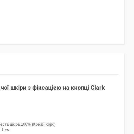
чої шкіри з фіксацією на кнопці
Сlark
вста шкіра 100% (Крейзі хорс)
 1 см.