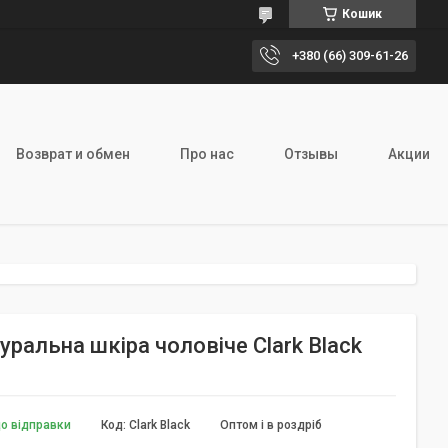
Кошик
+380 (66) 309-61-26
Возврат и обмен
Про нас
Отзывы
Акции
ральна шкіра чоловіче Сlark Black
до відправки
Код:
Сlark Black
Оптом і в роздріб