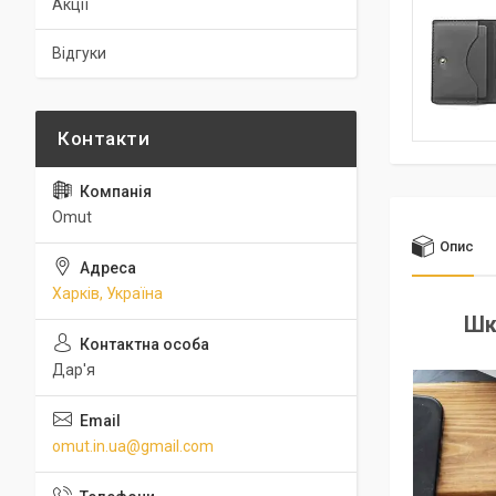
Акції
Відгуки
Omut
Опис
Харків, Україна
Шк
Дар'я
omut.in.ua@gmail.com