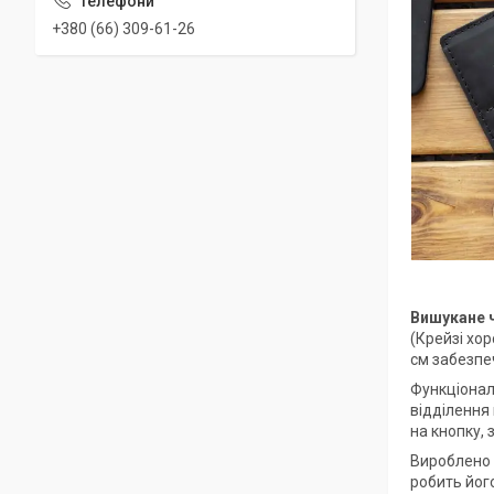
+380 (66) 309-61-26
Вишукане ч
(Крейзі хор
см забезпеч
Функціонал
відділення 
на кнопку,
Вироблено з
робить його