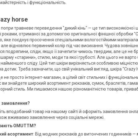
майстерність і функціональність.
azy horse
 попри травневе переведення "дикий кінь" — це тип високоякісної ш
ї роками, отриманої за допомогою оригінальної фінішної обробки "
, яке поєднує просочення спеціальними вологостійкими матеріалами 
але відновлює первинний колір під час висихання. Чудова зовнішня о
 подряпини, сліди, якщо її зачепити чимось твердим, але це не бра
 шарму «старини», стилю, моди та якої грубості. Але цього не варт
з найменшого сліду. Цей тип шкіри вирізняється особливою міцніст
 дотик. Треба зазначити, що свій унікальний вигляд, шкіра "Crazy H
е не просто інтернет-магазин, а цілий світ стильних і функціональн
с ви знайдете широкий асортимент рюкзаків, сумок, браслетів, гама
орний стиль. Ми пишаємося нашою різноманітністю товарів, прива
и замовлення?
іть вподобаний товар на нашому сайті й оформіть замовлення онла
кож вживаємо замовлення через соціальні мережі.
ирають OMUTTM?
ий асортимент
: Від модних рюкзаків до витончених годинників —