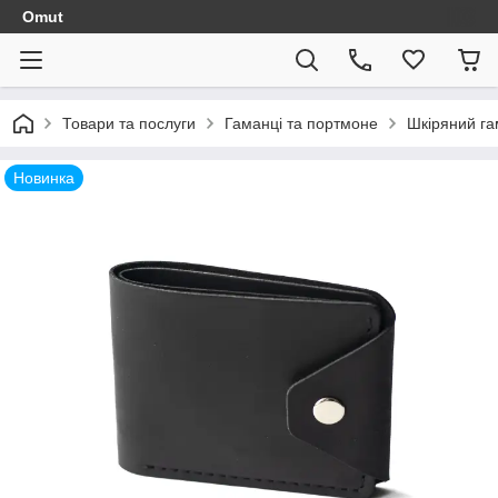
Omut
Товари та послуги
Гаманці та портмоне
Шкіряний га
Новинка