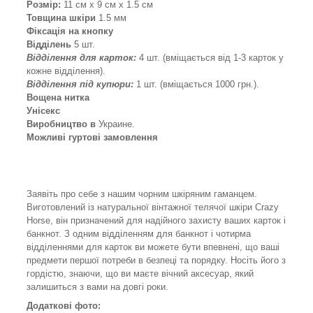
Розмір:
11 см х 9 см х 1.5 см
Товщина шкіри
1.5 мм
Фіксація на кнопку
Відділень
5 шт.
Відділення для карток:
4
шт. (вміщається від 1-3 карток у
кожне відділення).
Відділення під купюри:
1 шт. (вміщається 1000 грн.).
Вощена нитка
Унісекс
Виробництво в
Украине.
Можливі гуртові замовлення
Заявіть про себе з нашим чорним шкіряним гаманцем.
Виготовлений із натуральної вінтажної телячої шкіри Crazy
Horse, він призначений для надійного захисту ваших карток і
банкнот. З одним відділенням для банкнот і чотирма
відділеннями для карток ви можете бути впевнені, що ваші
предмети першої потреби в безпеці та порядку. Носіть його з
гордістю, знаючи, що ви маєте вічний аксесуар, який
залишиться з вами на довгі роки.
Додаткові фото: