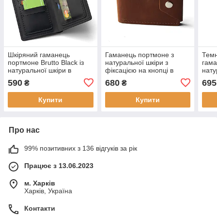
Шкіряний гаманець
Гаманець портмоне з
Темн
портмоне Brutto Black із
натуральної шкіри з
гама
натуральної шкіри в
фіксацією на кнопці в
нату
чорному кольорі на кнопці
коньячному
Brow
590
680
695
₴
₴
кольорі Klapan Cognac
фікс
Купити
Купити
Про нас
99% позитивних з 136 відгуків за рік
Працює з 13.06.2023
м. Харків
Харків, Україна
Контакти