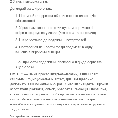
2-3 тижні використання.
Доглядай за шкірою так
:
Протирай гліцерином або рициновою олією; (Не
обов'язково)
У разі намокання. потреби сушити портмоне зі
шкіри в природних умовах (без фена та нагрівача)
Шкіра чутлива до подряпин і потертостей.
Постарайся не класти гострі предмети в одну
кишеню з виробами зі шкіри
Щоб прибрати подряпини, прекрасно підійде серветка
з целюлози.
OMUT™
— це не просто інтернет-магазин, а цілий світ
стильних і функціональних аксесуарів, які ідеально
доповнять ваш унікальний образ. У нас ви знайдете широкий
асортимент рюкзаків, сумок, браслетів, гаманців і портмоне,
кожен із яких створений, щоб підкреслити ваш неповторний
стиль. Ми пишаємося нашою різноманітністю товарів,
привабливими цінами та пропонуємо оперативну підтримку
та доставку.
Як зробити замовлення?