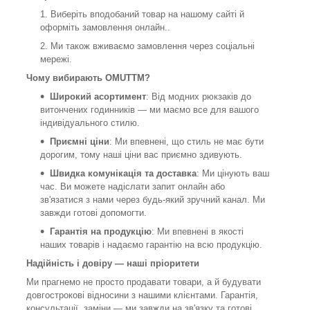
Виберіть вподобаний товар на нашому сайті й
оформіть замовлення онлайн.
.
Ми також вживаємо замовлення через соціальні
мережі.
Чому вибирають OMUTTM?
Широкий асортимент
: Від модних рюкзаків до
витончених годинників — ми маємо все для вашого
індивідуального стилю.
Приємні ціни
: Ми впевнені, що стиль не має бути
дорогим, тому наші ціни вас приємно здивують.
Швидка комунікація та доставка
: Ми цінують ваш
час. Ви можете надіслати запит онлайн або
зв'язатися з нами через будь-який зручний канал. Ми
завжди готові допомогти.
Гарантія на продукцію
: Ми впевнені в якості
наших товарів і надаємо гарантію на всю продукцію.
Надійність і довіру — наші пріоритети
Ми прагнемо не просто продавати товари, а й будувати
довгострокові відносини з нашими клієнтами. Гарантія,
консультації, заміни — ми завжди на зв'язку та готові