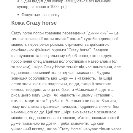
Один відділ для купюр (вміщуються всі номінали
купюр, включно з 1000 грн)
Фіксується на кнопку
Кожа Crazy horse
Crazy horse попри травневе переведення "дикий кінь" — це
тип високоякісної шкіри великої рогатої худоби підвищеної
міцності, перевіреної роками, отриманої за допомогою
оригінальної фінішної обробки "Crazy horse". Завдяки
шліфуванню та спеціальному обробленню, яке поєднує
просочення спеціальними вологостійкими матеріалами (олії
та воском), шкіра Crazy Horse темніє під час намокання, але
відновлює первинний колір під час висихання. Чудова
зовнішня особливість цієї шкіри — вінтажність. На шкірі
легко залишаються подряпини, сліди, якщо її зачепити
чимось твердим, але це не брак, а «Савачка» й відмітна
риса цього виду шкіри, які надають їй шарму «старини»,
стилю, моди та якої грубості. Але цього не варто боятися,
тому що злегка втративши пальцем, подряпина зникне, без
найменшого сліду. Цей тип шкіри вирізняється особливою
міцністю, водночас вона є гладкою, м'якою, оксамитовою й
дуже приємною на дотик. Треба зазначити, що свій
унікальний вигляд, шкіра "Crazy Horse" набуває тільки через