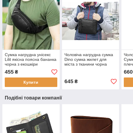
Сумка нагрудна унісекс
Чоловіча нагрудна сумка
Чоло
Lilit якісна поясна бананка
Dino сумка жилет для
Сум
чорна з екошкіри
міста з тканини чорна
плеч
липу
455
660
₴
носі
Clas
645
₴
Купити
Подібні товари компанії