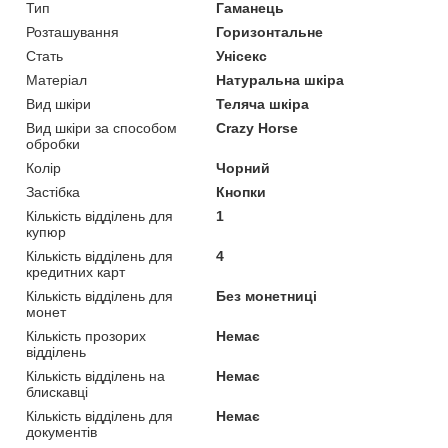
Тип
Гаманець
Розташування
Горизонтальне
Стать
Унісекс
Матеріал
Натуральна шкіра
Вид шкіри
Теляча шкіра
Вид шкіри за способом
Crazy Horse
обробки
Колір
Чорний
Застібка
Кнопки
Кількість відділень для
1
купюр
Кількість відділень для
4
кредитних карт
Кількість відділень для
Без монетниці
монет
Кількість прозорих
Немає
відділень
Кількість відділень на
Немає
блискавці
Кількість відділень для
Немає
документів