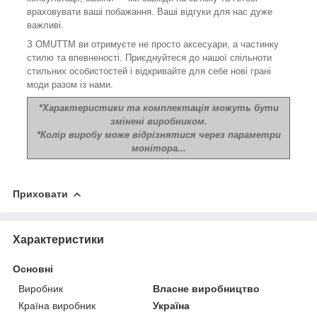
враховувати ваші побажання. Ваші відгуки для нас дуже
важливі.
З OMUTTM ви отримуєте не просто аксесуари, а частинку
стилю та впевненості. Приєднуйтеся до нашої спільноти
стильних особистостей і відкривайте для себе нові грані
моди разом із нами.
*Характеристики та комплектація можуть бути
змінені виробником.
*Колір виробу може відрізнятися через параметри
монітора...
Приховати
Характеристики
Основні
Виробник
Власне виробництво
Країна виробник
Україна