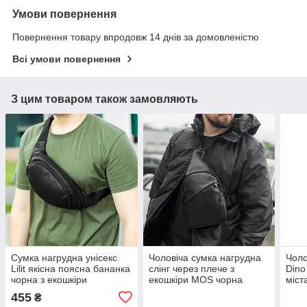
Умови повернення
Повернення товару впродовж 14 днів за домовленістю
Всі умови повернення
З цим товаром також замовляють
Сумка нагрудна унісекс
Чоловіча сумка нагрудна
Чоло
Lilit якісна поясна бананка
слінг через плече з
Dino
чорна з екошкіри
екошкіри MOS чорна
міст
однолямкова сумка крос-
455
₴
боді