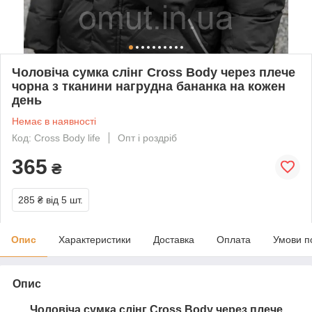
Чоловіча сумка слінг Cross Body через плече
чорна з тканини нагрудна бананка на кожен
день
Немає в наявності
Код: Cross Body life
Опт і роздріб
365
₴
285 ₴
від 5 шт.
Опис
Характеристики
Доставка
Оплата
Умови п
Опис
Чоловіча сумка слінг Cross Body через плече