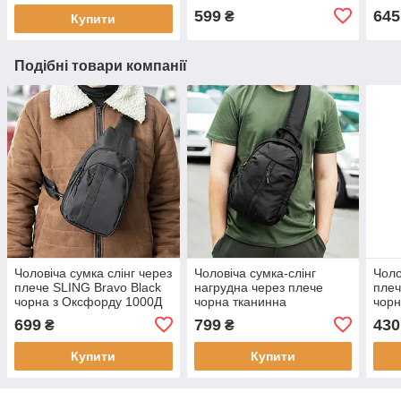
599
645
₴
Купити
Подібні товари компанії
Чоловіча сумка слінг через
Чоловіча сумка-слінг
Чоло
плече SLING Bravo Black
нагрудна через плече
плеч
чорна з Оксфорду 1000Д
чорна тканинна
чорн
нагрудна бананка
Soft водонепроникна
нагр
699
799
430
₴
₴
однолямковий рюкзак
кросбоді однолямовий
одно
(30х18х8 см)
рюкзак
(30х
Купити
Купити