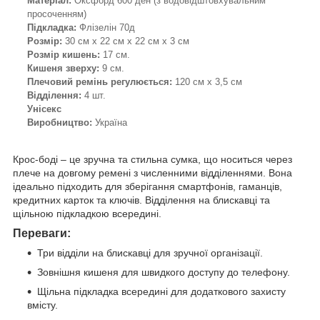
Матеріал:
Оксфорд 600 ден (з водовідштовхувальним
просоченням)
Підкладка:
Флізелін 70д
Розмір:
30 см х 22 см х 22 см х 3 см
Розмір кишень:
17 см.
Кишеня зверху:
9 см.
Плечовий ремінь регулюється:
120 см х 3,5 см
Відділення:
4 шт.
Унісекс
Виробництво:
Україна
Крос-боді – це зручна та стильна сумка, що носиться через
плече на довгому ремені з численними відділеннями. Вона
ідеально підходить для зберігання смартфонів, гаманців,
кредитних карток та ключів. Відділення на блискавці та
щільною підкладкою всередині.
Переваги:
Три відділи на блискавці для зручної організації.
Зовнішня кишеня для швидкого доступу до телефону.
Щільна підкладка всередині для додаткового захисту
вмісту.