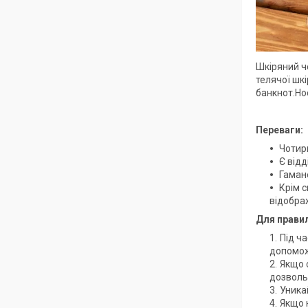
Шкіряний ч
телячої шкі
банкнот.Нос
Переваги:
Чотири
Є відд
Гамане
Крім 
відображ
Для прави
Під ч
допомож
Якщо с
дозволь
Уника
Якщо 