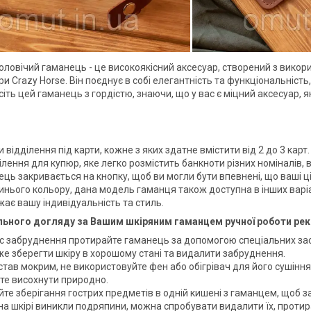
оловічий гаманець - це високоякісний аксесуар, створений з викор
ри Crazy Horse. Він поєднує в собі елегантність та функціональніст
іть цей гаманець з гордістю, знаючи, що у вас є міцний аксесуар, 
 відділення під карти, кожне з яких здатне вмістити від 2 до 3 карт.
ілення для купюр, яке легко розмістить банкноти різних номіналів,
ць закривається на кнопку, щоб ви могли бути впевнені, що ваші ц
синього кольору, дана модель гаманця також доступна в інших вар
ає вашу індивідуальність та стиль.
льного догляду за Вашим шкіряним гаманцем ручної роботи ре
ас забруднення протирайте гаманець за допомогою спеціальних засоб
е зберегти шкіру в хорошому стані та видалити забруднення.
тав мокрим, не використовуйте фен або обігрівач для його сушіння.
те висохнути природно.
йте зберігання гострих предметів в одній кишені з гаманцем, щоб
на шкірі виникли подряпини, можна спробувати видалити їх, прот