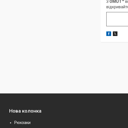
З
OMUT™
в
відкривайте
Нова колонка
Рюкзаки