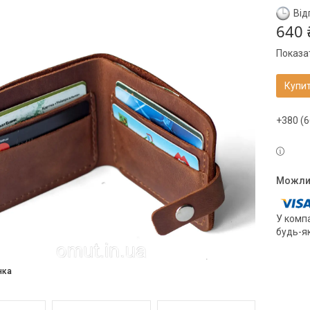
Від
640 
Показат
Купи
+380 (6
У компа
будь-я
нка