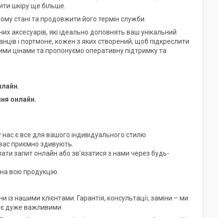
ити шкіру ще більше.
му стані та продовжити його термін служби.
ьних аксесуарів, які ідеально доповнять ваш унікальний
анців і портмоне, кожен з яких створений, щоб підкреслити
ми цінами та пропонуємо оперативну підтримку та
нлайн.
ння онлайн.
 нас є все для вашого індивідуального стилю.
 вас приємно здивують.
ати запит онлайн або зв'язатися з нами через будь-
 на всю продукцію.
 із нашими клієнтами. Гарантія, консультації, заміни – ми
с є дуже важливими.