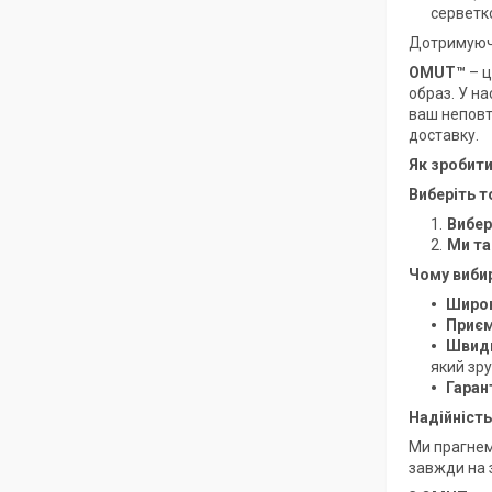
серветк
Дотримуючи
OMUT™
– ц
образ. У на
ваш неповт
доставку.
Як зробит
Виберіть т
Вибер
Ми та
Чому виб
Широк
Приєм
Швидк
який зр
Гаран
Надійність
Ми прагнемо
завжди на 