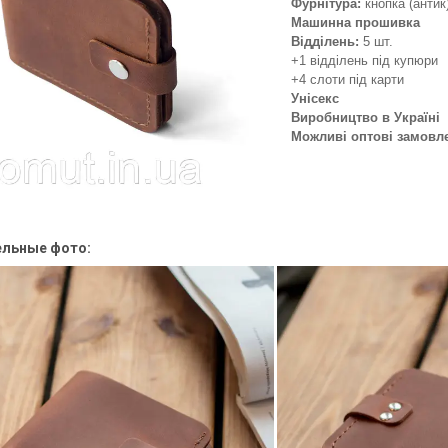
Фурнітура:
кнопка (антик
Машинна прошивка
Відділень:
5 шт.
+1 відділень під купюри
+4 слоти під карти
Унісекс
Виробництво в Україні
Можливі оптові замовл
льные фото: