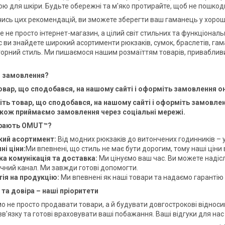
ою для шкіри. Будьте обережні та м'яко протирайте, щоб не пошкод
сь цих рекомендацій, ви зможете зберегти ваш гаманець у хорошо
е не просто інтернет-магазин, а цілий світ стильних та функціонал
с ви знайдете широкий асортименти рюкзаків, сумок, браслетів, гам
орний стиль. Ми пишаємося нашим розмаїттям товарів, привабливи
и замовлення?
овар, що сподобався, на нашому сайті і оформіть замовлення о
іть товар, що сподобався, на нашому сайті і оформіть замовле
кож приймаємо замовлення через соціальні мережі.
ирають OMUT™?
ий асортимент:
Від модних рюкзаків до витончених годинників – у
ні ціни:
Ми впевнені, що стиль не має бути дорогим, тому наші ціни
а комунікація та доставка:
Ми цінуємо ваш час. Ви можете надісл
учний канал. Ми завжди готові допомогти.
тія на продукцію:
Ми впевнені як наші товари та надаємо гарантію
 та довіра – наші пріоритети
 не просто продавати товари, а й будувати довгострокові відносини
зв'язку та готові враховувати ваші побажання. Ваші відгуки для на