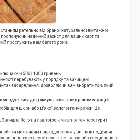
истанням ретельно відібраної натуральної вінтажної
ь, пропонуючи надійний захист для ваших карт та
який прослужить вам багато років.
 включаючи 500 і 1000 гривень.
інності перебувають у порядку та захищені.
іантах забарвлення, дозволяючи вам вибрати той, який
комендується дотримуватися таких рекомендацій:
ів для шкіри або м'якої вологої ганчірочки. Це
 Залиште його на повітрі за кімнатної температури і
 запобігти можливим пошкодженням у вигляді подряпин.
ираючи поверхню серветкою з целюлози або спеціальною