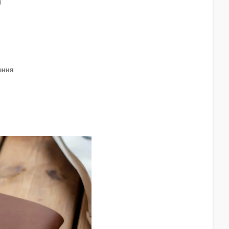
)
ення