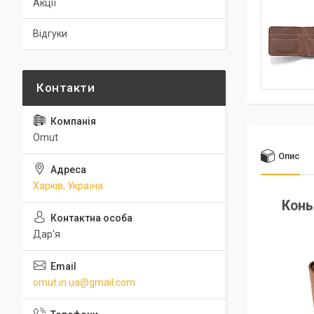
Акції
Відгуки
Omut
Опис
Харків, Україна
Конь
Дар'я
omut.in.ua@gmail.com