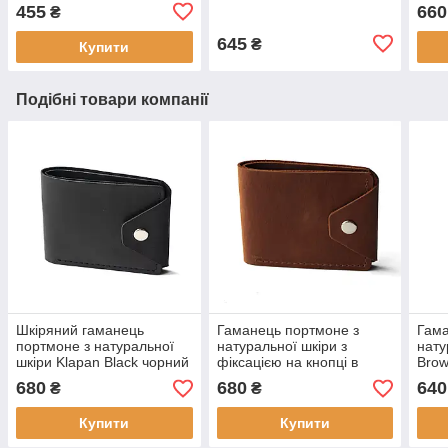
липу
455
660
₴
носі
Clas
645
₴
Купити
Подібні товари компанії
Шкіряний гаманець
Гаманець портмоне з
Гама
портмоне з натуральної
натуральної шкіри з
нату
шкіри Klapan Black чорний
фіксацією на кнопці в
Brow
із фіксацією на кнопці
коньячному
кноп
680
680
640
₴
₴
кольорі Klapan Cognac
Купити
Купити