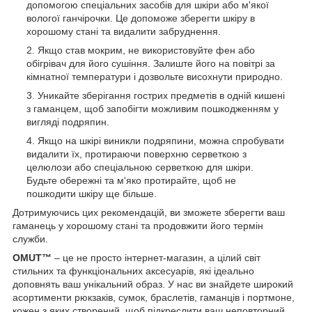
допомогою спеціальних засобів для шкіри або м'якої
вологої ганчірочки. Це допоможе зберегти шкіру в
хорошому стані та видалити забруднення.
Якщо став мокрим, не використовуйте фен або
обігрівач для його сушіння. Залиште його на повітрі за
кімнатної температури і дозвольте висохнути природно.
Уникайте зберігання гострих предметів в одній кишені
з гаманцем, щоб запобігти можливим пошкодженням у
вигляді подряпин.
Якщо на шкірі виникли подряпини, можна спробувати
видалити їх, протираючи поверхню серветкою з
целюлози або спеціальною серветкою для шкіри.
Будьте обережні та м'яко протирайте, щоб не
пошкодити шкіру ще більше.
Дотримуючись цих рекомендацій, ви зможете зберегти ваш
гаманець у хорошому стані та продовжити його термін
служби.
OMUT™
– це не просто інтернет-магазин, а цілий світ
стильних та функціональних аксесуарів, які ідеально
доповнять ваш унікальний образ. У нас ви знайдете широкий
асортименти рюкзаків, сумок, браслетів, гаманців і портмоне,
кожен з яких створений, щоб підкреслити ваш неповторний