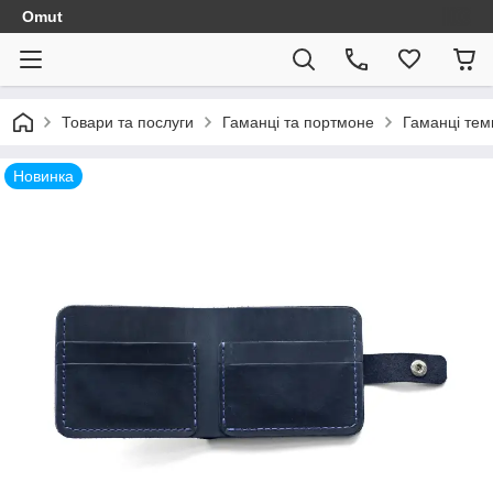
Omut
Товари та послуги
Гаманці та портмоне
Гаманці темн
Новинка