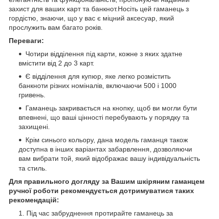
захист для ваших карт та банкнот.Носіть цей гаманець з
гордістю, знаючи, що у вас є міцний аксесуар, який
прослужить вам багато років.
Переваги:
Чотири відділення під карти, кожне з яких здатне
вмістити від 2 до 3 карт.
Є відділення для купюр, яке легко розмістить
банкноти різних номіналів, включаючи 500 і 1000
гривень.
Гаманець закривається на кнопку, щоб ви могли бути
впевнені, що ваші цінності перебувають у порядку та
захищені.
Крім синього кольору, дана модель гаманця також
доступна в інших варіантах забарвлення, дозволяючи
вам вибрати той, який відображає вашу індивідуальність
та стиль.
Для правильного догляду за Вашим шкіряним гаманцем
ручної роботи рекомендується дотримуватися таких
рекомендацій:
Під час забруднення протирайте гаманець за