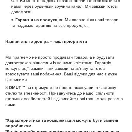
час. Ви можете надіслати запит онлайн або зв'язатися з
нами через будь-який зручний канал. Ми завжди готові
допомогти.
Гарантія на продукцію:
Ми впевнені як наші товари
та надаємо гарантію на всю продукцію.
Надійність та довіра – наші пріоритети
Ми прагнемо не просто продавати товари, а й будувати
довгострокові відносини із нашими клієнтами. Гарантія,
консультації, заміни – ми завжди на зв'язку та готові
враховувати ваші побажання. Ваші відгуки для нас є дуже
важливими.
З
OMUT™
ви отримуєте не просто аксесуари, а частинку
стилю та впевненості. Приєднуйтесь до нашої спільноти
стильних особистостей і відкривайте нові грані моди разом з
нами.
*Характеристики та комплектація можуть бути змінені
виробником.
*Колір виробу може відрізнятися через налаштування